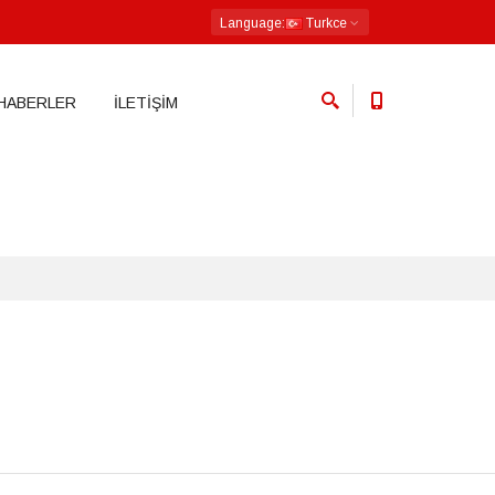
Language
:
Turkce
ectory (2) in
HABERLER
İLETİŞİM