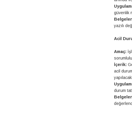
Uygulam
güvenlik 
Belgele
yazılı değ
Acil Dur
Amaç:
İşl
sorumluluk
İçerik:
Ge
acil duru
yapılacak
Uygulam
durum tat
Belgele
değerlendi