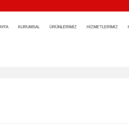
ess_cna03ov2fhr39p3e46i4vhn660, O_RDWR) failed: No such file or dir
ml/index.php
on line
3
AYFA
KURUMSAL
ÜRÜNLERİMİZ
HİZMETLERİMİZ