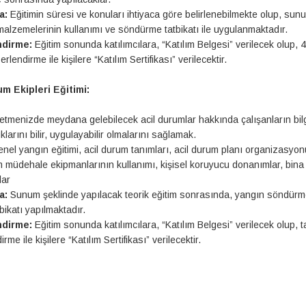
a:
Eğitimin süresi ve konuları ihtiyaca göre belirlenebilmekte olup, sun
malzemelerinin kullanımı ve söndürme tatbikatı ile uygulanmaktadır.
ndirme:
Eğitim sonunda katılımcılara, “Katılım Belgesi” verilecek olup, 
erlendirme ile kişilere “Katılım Sertifikası” verilecektir.
um Ekipleri Eğitimi:
etmenizde meydana gelebilecek acil durumlar hakkında çalışanların bilgi
larını bilir, uygulayabilir olmalarını sağlamak.
nel yangın eğitimi, acil durum tanımları, acil durum planı organizasyonu
m müdehale ekipmanlarının kullanımı, kişisel koruyucu donanımlar, bina
lar
a:
Sunum şeklinde yapılacak teorik eğitim sonrasında, yangın söndürme,
bikatı yapılmaktadır.
ndirme:
Eğitim sonunda katılımcılara, “Katılım Belgesi” verilecek olup, 
rme ile kişilere “Katılım Sertifikası” verilecektir.