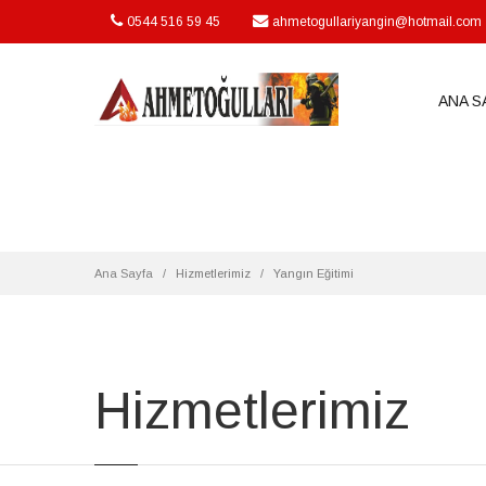
0544 516 59 45
ahmetogullariyangin@hotmail.com
Warning
: session_start(): open(/var/cpanel/php/sessions/ea-php56/s
/home/u831835082/domains/ahmetogullariyangin.com/public_ht
ANA S
Ana Sayfa
Hizmetlerimiz
Yangın Eğitimi
Hizmetlerimiz