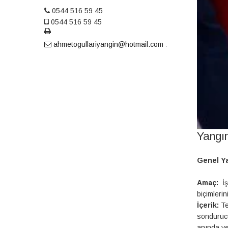
0544 516 59 45
0544 516 59 45
ahmetogullariyangin@hotmail.com
Yangın
Genel Ya
Amaç:
İşl
biçimlerin
İçerik:
Te
söndürücü
anında ve