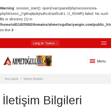
Warning
: session_start(): open(/var/cpanel/php/sessions/ea-
php56/sess_j7g8nq8pdrjnulhc42anf3cdr1, O_RDWR) failed: No such
file or directory (2) in
/home/u831835082/domains/ahmetogullariyangin.com/public_ht
on line
3
Lang
:
Turkce
Menu
Ana Sayfa
İletişim Bilgileri
İletişim Bilgileri