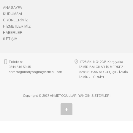
ANA SAYFA
KURUMSAL
ÜRÜNLERİMİZ
HİZMETLERİMİZ
HABERLER
İLETİŞİM
Telefon:
1728 SK. NO: 22/B Karşıyaka -
0544 516 59 45
İZMİR BALCILAR İŞ MERKEZİ
ahmetogullariyangin@hotmail.com
8283 SOKAK NO:24 Çiğli - İZMİR
İZMİR / TÜRKİYE
Copyright © 2017 AHMETOĞULLARI YANGIN SİSTEMLERİ